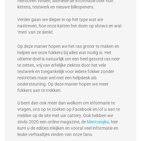
hierboven vinden, alsmede de informatie over hun
kittens, testwerk en nieuwe blikopeners.
Verder gaan we dieper in op het type wat we
nastreven, hoe onze katten het doen op shows en wat
‘men’ van ze denkt.
Op deze manier hopen we het ras groter te maken en
helpen we onze fokkers bij alles wat nodig is. Het
ultieme doel is natuurlijk om een heel gezond ras neer
te zetten, vrij van erfelijke ziektes door het vele
testwerk en toegankelijk voor iedere fokker zonder
restricties maar wel met een helpdesk als
ondersteuning. Op deze manier hopen we meer
fokkers aan te trekken.
U bent dan ook meer dan welkom om informatie te
vragen, ons op te zoeken op Facebook en/of u aan te
melden op de site met uw cattery. Ook hebben we
sinds 2020 een online magazine, de
Matroesjka
, hier
kunt u de edities inkijken en vooral veel informatie en
leuke verhaaltjes vinden van onze fans.