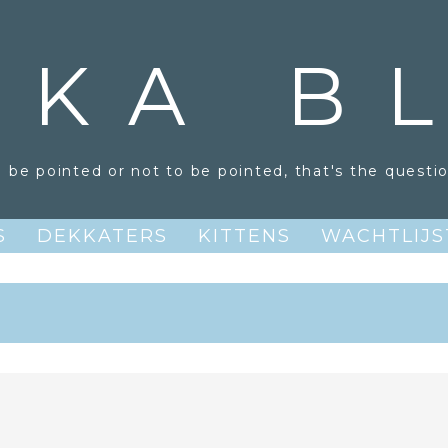
IKA B
o be pointed or not to be pointed, that's the questio
S
DEKKATERS
KITTENS
WACHTLIJS