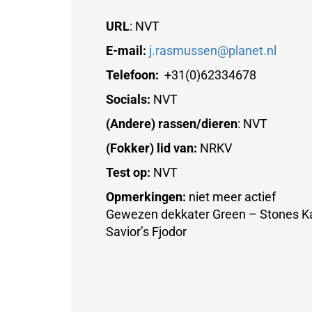
URL
: NVT
E-mail:
j.rasmussen@planet.nl
Telefoon:
+31(0)62334678
Socials:
NVT
(Andere) rassen/dieren
: NVT
(Fokker) lid van:
NRKV
Test op:
NVT
Opmerkingen:
niet meer actief
Gewezen dekkater Green – Stones Kar
Savior’s Fjodor