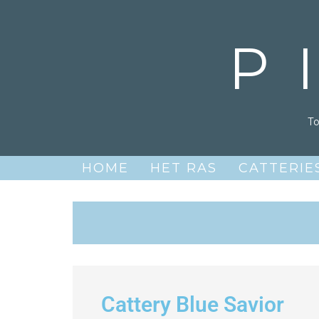
P
T
HOME
HET RAS
CATTERIE
Cattery Blue Savior